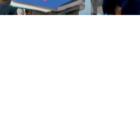
En bref:
Les workflows automatisés par IA
exécutent des tâches métier sans
intervention humaine.
Les automatisations simples à règles
fixes utilisent des logiques « si-then »
pour gérer les tâches répétitives.
Les workflows IA autonomes décident,
classifient et gèrent des processus
complexes sans supervision constante.