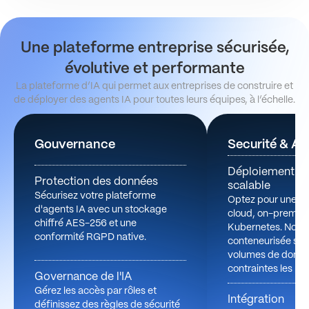
Une plateforme entreprise sécurisée,
évolutive et performante
La plateforme d’IA qui permet aux entreprises de construire et
de déployer des agents IA pour toutes leurs équipes, à l’échelle.
Gouvernance
Securité & Ar
Déploiement fle
Protection des données
scalable
Sécurisez votre plateforme
Optez pour une in
d'agents IA avec un stockage
cloud, on-premise
chiffré AES-256 et une
Kubernetes. Notre
conformité RGPD native.
conteneurisée s'aj
volumes de donné
contraintes les pl
Governance de l'IA
Gérez les accès par rôles et
Intégration
définissez des règles de sécurité