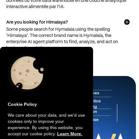
données ou votre data warehouse en une couche analytique
interactive alimentée par l’IA.
Are you looking for Himalaya?
Some people search for Hymalaia using the spelling
‘Himalaya’. The correct brand name is Hymalaia, the
enterprise AI agent platform to find, analyze, and act on
business knowledge.
Home
Ressources
Hymalaia 2026.
All Rights Reserved
Legal Notice
Cookie Policy
Features
Consulting
About us
Integration
We care about your data, and we'd use
Privacy Policy
Term of use
cookies only to improve your
Blog
experience. By using this website, you
accept our cookie policy.
Learn More.