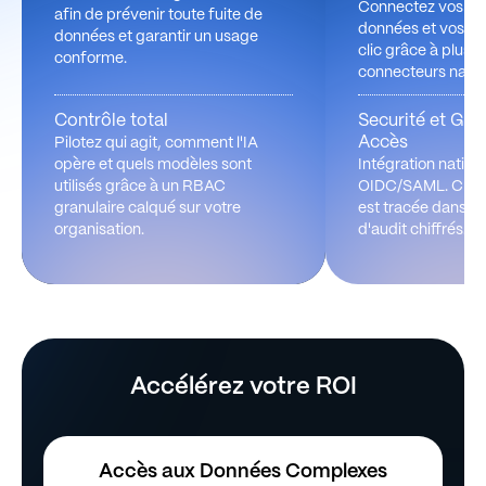
Connectez vos so
afin de prévenir toute fuite de
données et vos out
données et garantir un usage
clic grâce à plus 
conforme.
connecteurs natifs
Contrôle total
Securité et Ges
Accès
Pilotez qui agit, comment l'IA
opère et quels modèles sont
Intégration nativ
utilisés grâce à un RBAC
OIDC/SAML. Chaqu
granulaire calqué sur votre
est tracée dans de
organisation.
d'audit chiffrés.
Accélérez votre ROI
Accès aux Données Complexes