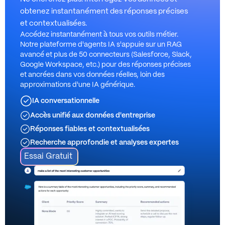
obtenez instantanément des réponses précises
et contextualisées.
Accédez instantanément à tous vos outils métier.
Notre plateforme d'agents IA s'appuie sur un RAG
avancé et plus de 50 connecteurs (Salesforce, Slack,
Google Workspace, etc.) pour des réponses précises
et ancrées dans vos données réelles, loin des
approximations d'une IA générique.
IA conversationnelle
Accès unifié aux données d'entreprise
Réponses fiables et contextualisées
Recherche approfondie et analyses expertes
Essai Gratuit